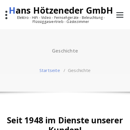
Zum
Hans Hötzeneder GmbH
Inhalt
springen
Elektro - HiFi - Video - Fernsehgeräte - Beleuchtung -
Flüssiggasvertrieb - Gästezimmer
Geschichte
Startseite
/
Geschichte
Seit 1948 im Dienste unserer
Kunden!